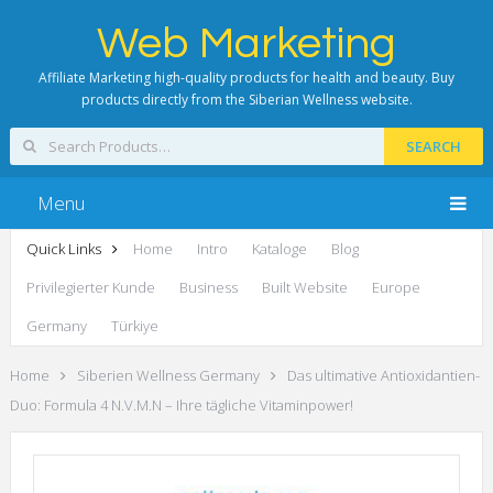
Web Marketing
Affiliate Marketing high-quality products for health and beauty. Buy
products directly from the Siberian Wellness website.
SEARCH
Menu
Quick Links
Home
Intro
Kataloge
Blog
Privilegierter Kunde
Business
Built Website
Europe
Germany
Türkiye
Home
Siberien Wellness Germany
Das ultimative Antioxidantien-
Duo: Formula 4 N.V.M.N – Ihre tägliche Vitaminpower!