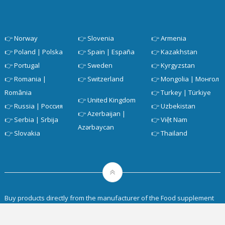
👉
Norway
👉
Slovenia
👉
Armenia
👉
Poland | Polska
👉
Spain | España
👉
Kazakhstan
👉
Portugal
👉
Sweden
👉
Kyrgyzstan
👉
Romania |
👉
Switzerland
👉
Mongolia | Монгол
România
👉
Turkey | Türkiye
👉
United Kingdom
👉
Russia | Россия
👉
Uzbekistan
👉
Azerbaijan |
👉
Serbia | Srbija
👉
Việt Nam
Azərbaycan
👉
Slovakia
👉
Thailand
Buy products directly from the manufacturer of the Food supplement
category, the Cosmetics category, the Nutrition category, the Sport
category with a quality guarantee. Every month new promotions and