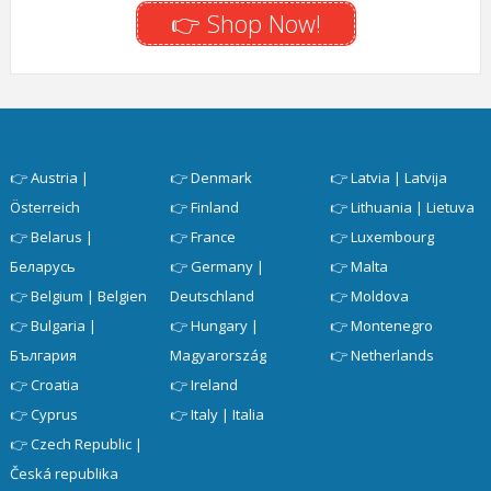
👉 Shop Now!
👉
Austria |
👉
Denmark
👉
Latvia | Latvija
Österreich
👉
Finland
👉
Lithuania | Lietuva
👉
Belarus |
👉
France
👉
Luxembourg
Беларусь
👉
Germany |
👉
Malta
👉
Belgium | Belgien
Deutschland
👉
Moldova
👉
Bulgaria |
👉
Hungary |
👉
Montenegro
България
Magyarország
👉
Netherlands
👉
Croatia
👉
Ireland
👉
Cyprus
👉
Italy | Italia
👉
Czech Republic |
Česká republika