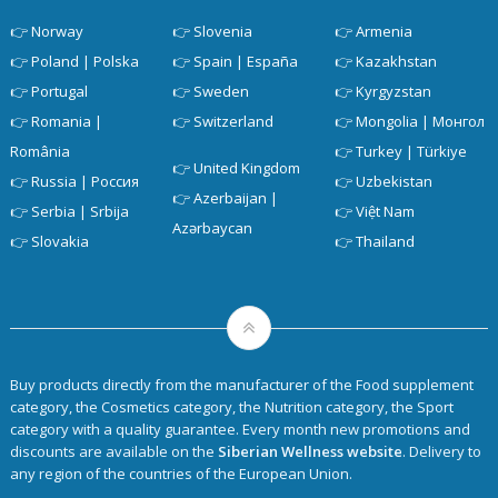
👉
Norway
👉
Slovenia
👉
Armenia
👉
Poland | Polska
👉
Spain | España
👉
Kazakhstan
👉
Portugal
👉
Sweden
👉
Kyrgyzstan
👉
Romania |
👉
Switzerland
👉
Mongolia | Монгол
România
👉
Turkey | Türkiye
👉
United Kingdom
👉
Russia | Россия
👉
Uzbekistan
👉
Azerbaijan |
👉
Serbia | Srbija
👉
Việt Nam
Azərbaycan
👉
Slovakia
👉
Thailand
Buy products directly from the manufacturer of the Food supplement
category, the Cosmetics category, the Nutrition category, the Sport
category with a quality guarantee. Every month new promotions and
discounts are available on the
Siberian Wellness website
. Delivery to
any region of the countries of the European Union.