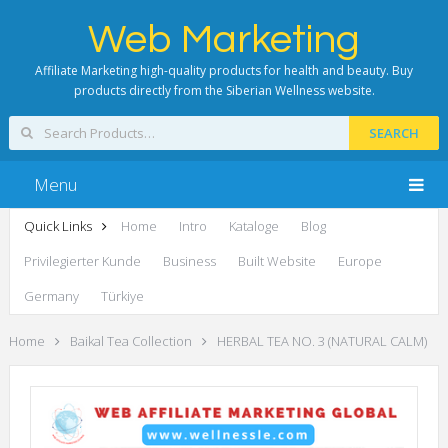
Web Marketing
Affiliate Marketing high-quality products for health and beauty. Buy
products directly from the Siberian Wellness website.
SEARCH
Menu
Quick Links
Home
Intro
Kataloge
Blog
Privilegierter Kunde
Business
Built Website
Europe
Germany
Türkiye
Home
Baikal Tea Collection
HERBAL TEA NO. 3 (NATURAL CALM)