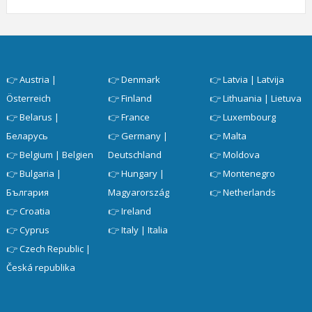
👉
Austria |
👉
Denmark
👉
Latvia | Latvija
Österreich
👉
Finland
👉
Lithuania | Lietuva
👉
Belarus |
👉
France
👉
Luxembourg
Беларусь
👉
Germany |
👉
Malta
👉
Belgium | Belgien
Deutschland
👉
Moldova
👉
Bulgaria |
👉
Hungary |
👉
Montenegro
България
Magyarország
👉
Netherlands
👉
Croatia
👉
Ireland
👉
Cyprus
👉
Italy | Italia
👉
Czech Republic |
Česká republika