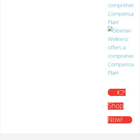
👉
Shop
Now!