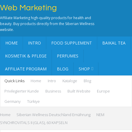
Web Marketing
Affiliate Marketing high-quality products for health and
beauty. Buy products directly from the Siberian Wellness
website.
HOME
INTRO
FOOD SUPPLEMENT
BAIKAL TEA
KOSMETIK & PFLEGE
PERFUMES
AFFILIATE PROGRAM
BLOG
SHOP
Quick Links
Home
Intro
Kataloge
Blog
Privilegierter Kunde
Business
Built Website
Europe
Germany
Türkiye
Home
Siberian Wellness Deutschland Ernährung
NEM
SYNCHROVITALS II (GLAS), 60 KAPSELN