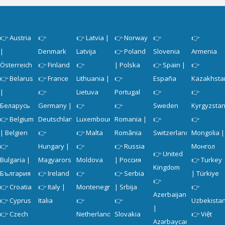
👉
Austria
👉
👉
Latvia |
👉
Norway
👉
👉
|
Denmark
Latvija
👉
Poland
Slovenia
Armenia
Österreich
👉
Finland
👉
| Polska
👉
Spain |
👉
👉
Belarus
👉
France
Lithuania |
👉
España
Kazakhsta
|
👉
Lietuva
Portugal
👉
👉
Беларусь
Germany |
👉
👉
Sweden
Kyrgyzsta
👉
Belgium
Deutschland
Luxembourg
Romania |
👉
👉
| Belgien
👉
👉
Malta
România
Switzerland
Mongolia |
👉
Hungary |
👉
👉
Russia
Монгол
👉
United
Bulgaria |
Magyarország
Moldova
| Россия
👉
Turkey
Kingdom
България
👉
Ireland
👉
👉
Serbia
| Türkiye
👉
👉
Croatia
👉
Italy |
Montenegro
| Srbija
👉
Azerbaijan
👉
Cyprus
Italia
👉
👉
Uzbekista
|
👉
Czech
Netherlands
Slovakia
👉
Việt
Azərbaycan