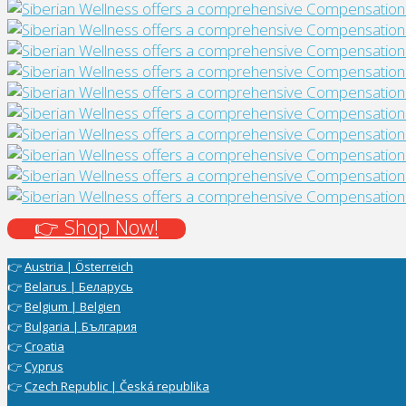
👉 Shop Now!
👉
Austria | Österreich
👉
Belarus | Беларусь
👉
Belgium | Belgien
👉
Bulgaria | България
👉
Croatia
👉
Cyprus
👉
Czech Republic | Česká republika