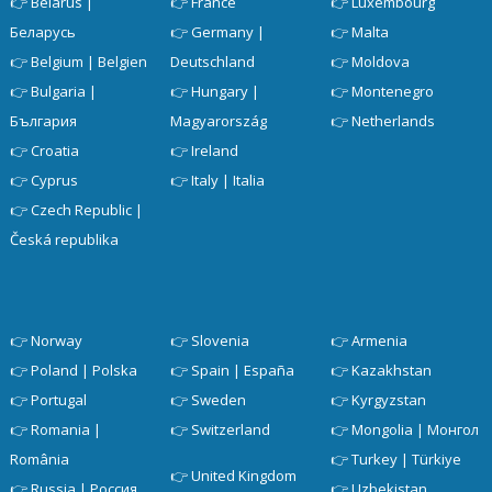
👉
Belarus |
👉
France
👉
Luxembourg
Беларусь
👉
Germany |
👉
Malta
👉
Belgium | Belgien
Deutschland
👉
Moldova
👉
Bulgaria |
👉
Hungary |
👉
Montenegro
България
Magyarország
👉
Netherlands
👉
Croatia
👉
Ireland
👉
Cyprus
👉
Italy | Italia
👉
Czech Republic |
Česká republika
👉
Norway
👉
Slovenia
👉
Armenia
👉
Poland | Polska
👉
Spain | España
👉
Kazakhstan
👉
Portugal
👉
Sweden
👉
Kyrgyzstan
👉
Romania |
👉
Switzerland
👉
Mongolia | Монгол
România
👉
Turkey | Türkiye
👉
United Kingdom
👉
Russia | Россия
👉
Uzbekistan