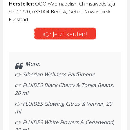
Hersteller:
OOO «Aromapolis», Chimsawodskaja
Str. 11/20, 633004 Berdsk, Gebiet Nowosibirsk,
Russland.
👉 Jetzt kaufen!
More:
👉
Siberian Wellness Parfümerie
👉
FLUIDES Black Cherry & Tonka Beans,
20 ml
👉
FLUIDES Glowing Citrus & Vetiver, 20
ml
👉
FLUIDES White Flowers & Cedarwood,