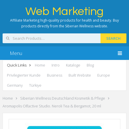
Web Marketing
Affiliate Marketing high-quality products for health and beauty. Buy
products directly from the Siberian Wellness website.
SEARCH
Menu
Quick Links
Home
Intro
Kataloge
Blog
Privilegierter Kunde
Business
Built Website
Europe
Germany
Türkiye
Home
Siberian Wellness Deutschland Kosmetik & Pflege
Aromapolis Olfactive Studio. Neroli Tea & Bergamot, 20 ml