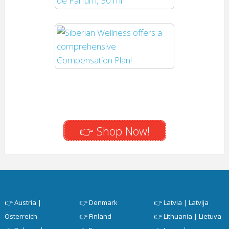
👉 Shop Now!
👉
Austria |
👉
Denmark
👉
Latvia | Latvija
Österreich
👉
Finland
👉
Lithuania | Lietuva