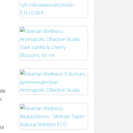
nde
n,
ml