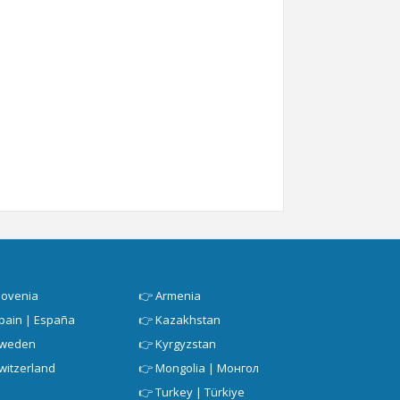
lovenia
👉
Armenia
pain | España
👉
Kazakhstan
weden
👉
Kyrgyzstan
witzerland
👉
Mongolia | Монгол
👉
Turkey | Türkiye