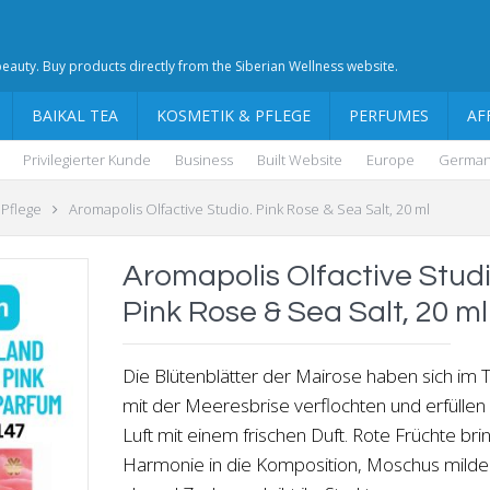
 beauty. Buy products directly from the Siberian Wellness website.
BAIKAL TEA
KOSMETIK & PFLEGE
PERFUMES
AF
Privilegierter Kunde
Business
Built Website
Europe
Germa
 Pflege
Aromapolis Olfactive Studio. Pink Rose & Sea Salt, 20 ml
Aromapolis Olfactive Studi
Pink Rose & Sea Salt, 20 ml
Die Blütenblätter der Mairose haben sich im 
mit der Meeresbrise verflochten und erfüllen
Luft mit einem frischen Duft. Rote Früchte bri
Harmonie in die Komposition, Moschus milder