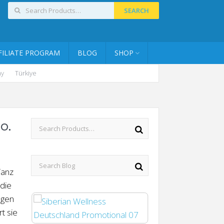
SEARCH
FILIATE PROGRAM
BLOG
SHOP
ny
Türkiye
o.
Tanz
 die
ngen
t sie