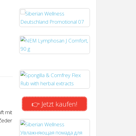
👉 Jetzt kaufen!
ft mit
 Zeder