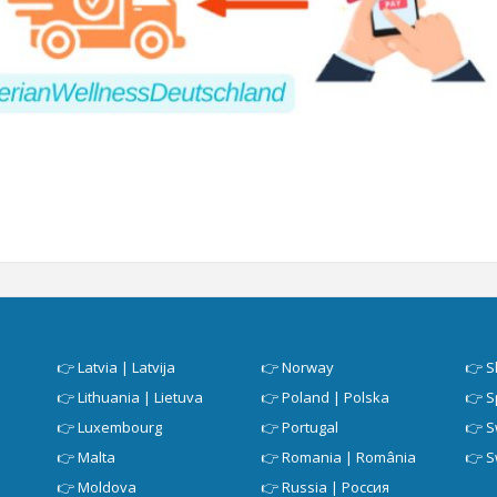
👉
Latvia | Latvija
👉
Norway
👉
S
👉
Lithuania | Lietuva
👉
Poland | Polska
👉
S
👉
Luxembourg
👉
Portugal
👉
S
👉
Malta
👉
Romania | România
👉
S
👉
Moldova
👉
Russia | Россия