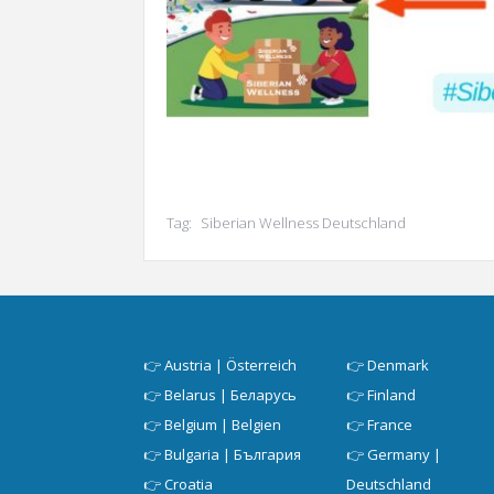
Tag:
Siberian Wellness Deutschland
👉
Austria | Österreich
👉
Denmark
👉
Belarus | Беларусь
👉
Finland
👉
Belgium | Belgien
👉
France
👉
Bulgaria | България
👉
Germany |
👉
Croatia
Deutschland