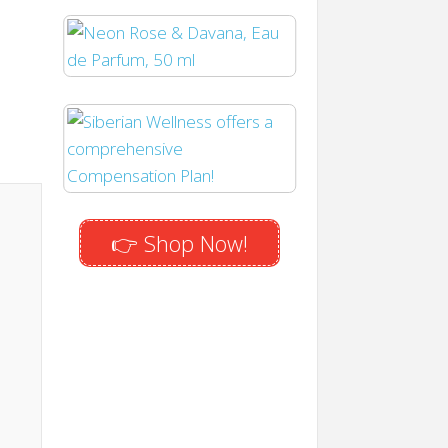
👉 Shop Now!