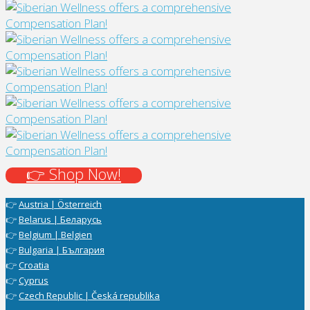
👉 Shop Now!
👉
Austria | Österreich
👉
Belarus | Беларусь
👉
Belgium | Belgien
👉
Bulgaria | България
👉
Croatia
👉
Cyprus
👉
Czech Republic | Česká republika