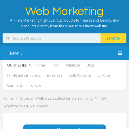
Web Marketing
Affiliate Marketing high-quality products for health and beauty. Buy
products directly from the Siberian Wellness website.
SEARCH
Menu
Quick Links
Home
Intro
Kataloge
Blog
Privilegierter Kunde
Business
Built Website
Europe
Germany
Türkiye
Home
Siberian Wellness Deutschland Ernährung
NEM
Synchrovitals II, 60 Kapseln