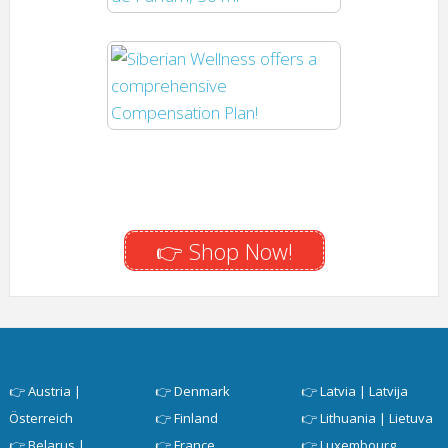
👉 Shop Now!
👉
Austria |
👉
Denmark
👉
Latvia | Latvija
Österreich
👉
Finland
👉
Lithuania | Lietuva
👉
Belarus |
👉
France
👉
Luxembourg