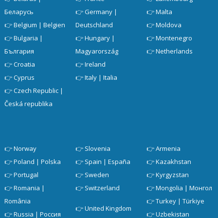
Беларусь
👉
Germany |
👉
Malta
👉
Belgium | Belgien
Deutschland
👉
Moldova
👉
Bulgaria |
👉
Hungary |
👉
Montenegro
България
Magyarország
👉
Netherlands
👉
Croatia
👉
Ireland
👉
Cyprus
👉
Italy | Italia
👉
Czech Republic |
Česká republika
👉
Norway
👉
Slovenia
👉
Armenia
👉
Poland | Polska
👉
Spain | España
👉
Kazakhstan
👉
Portugal
👉
Sweden
👉
Kyrgyzstan
👉
Romania |
👉
Switzerland
👉
Mongolia | Монгол
România
👉
Turkey | Türkiye
👉
United Kingdom
👉
Russia | Россия
👉
Uzbekistan