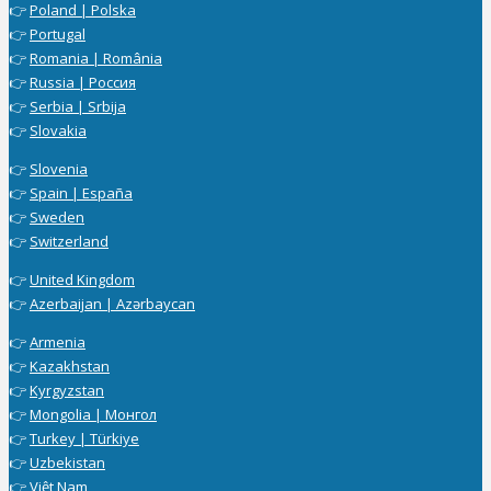
👉
Poland | Polska
👉
Portugal
👉
Romania | România
👉
Russia | Россия
👉
Serbia | Srbija
👉
Slovakia
👉
Slovenia
👉
Spain | España
👉
Sweden
👉
Switzerland
👉
United Kingdom
👉
Azerbaijan | Azərbaycan
👉
Armenia
👉
Kazakhstan
👉
Kyrgyzstan
👉
Mongolia | Монгол
👉
Turkey | Türkiye
👉
Uzbekistan
👉
Việt Nam