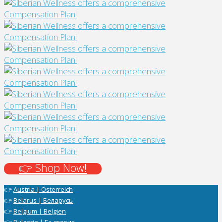
👉 Shop Now!
👉
Austria | Österreich
👉
Belarus | Беларусь
👉
Belgium | Belgien