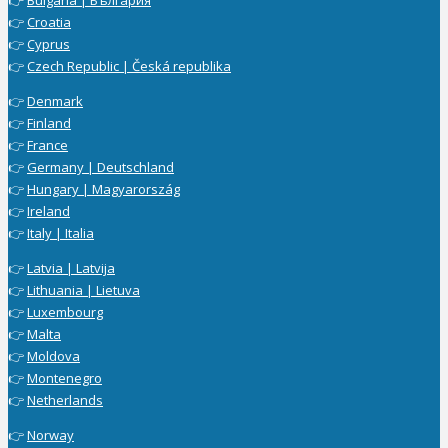
👉
Bulgaria | България
👉
Croatia
👉
Cyprus
👉
Czech Republic | Česká republika
👉
Denmark
👉
Finland
👉
France
👉
Germany | Deutschland
👉
Hungary | Magyarország
👉
Ireland
👉
Italy | Italia
👉
Latvia | Latvija
👉
Lithuania | Lietuva
👉
Luxembourg
👉
Malta
👉
Moldova
👉
Montenegro
👉
Netherlands
👉
Norway