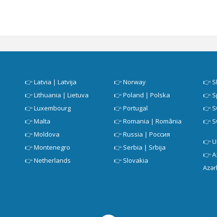
👉
Latvia | Latvija
👉
Norway
👉
S
👉
Lithuania | Lietuva
👉
Poland | Polska
👉
S
👉
Luxembourg
👉
Portugal
👉
S
👉
Malta
👉
Romania | România
👉
S
👉
Moldova
👉
Russia | Россия
👉
U
👉
Montenegro
👉
Serbia | Srbija
👉
A
👉
Netherlands
👉
Slovakia
Azər