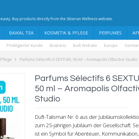
 beauty. Buy products directly from the Siberian Wellness website.
BAIKAL TEA
KOSMETIK & PFLEGE
PERFUMES
AF
Privilegierter Kunde
Business
Built Website
Europe
Germa
 Pflege
Parfums Sélectifs 6 SEXTUM, 50 ml – Aromapolis Olfactive Studio
Parfums Sélectifs 6 SEXT
50 ml – Aromapolis Olfacti
Studio
Duft-Talisman Nr. 6 aus der Jubiläumskollekti
zum 25-jährigen Jubiläum der Gesellschaft. S
ist ein Symbol für Abenteuer, Kommunikation,