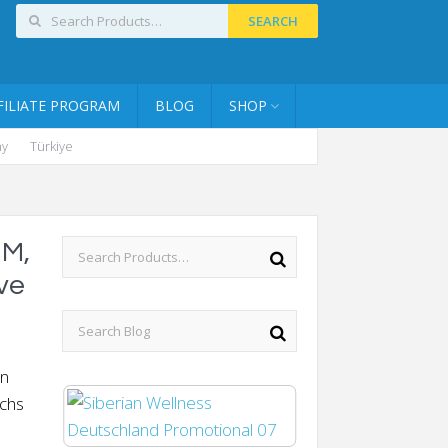
SEARCH
FILIATE PROGRAM
BLOG
SHOP
ny
Türkiye
UM,
ve
on
echs