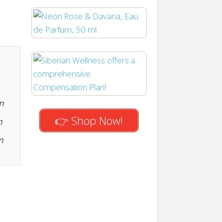
m
👉 Shop Now!
m
m