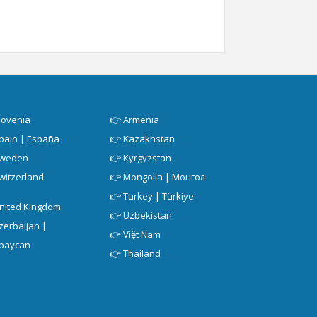
lovenia
👉
Armenia
pain | España
👉
Kazakhstan
weden
👉
Kyrgyzstan
witzerland
👉
Mongolia | Монгол
👉
Turkey | Türkiye
nited Kingdom
👉
Uzbekistan
zerbaijan |
👉
Việt Nam
baycan
👉
Thailand