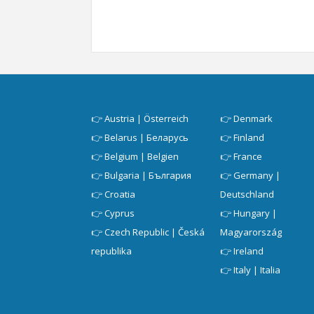
👉
Austria | Österreich
👉
Denmark
👉
Belarus | Беларусь
👉
Finland
👉
Belgium | Belgien
👉
France
👉
Bulgaria | България
👉
Germany |
👉
Croatia
Deutschland
👉
Cyprus
👉
Hungary |
👉
Czech Republic | Česká
Magyarország
republika
👉
Ireland
👉
Italy | Italia