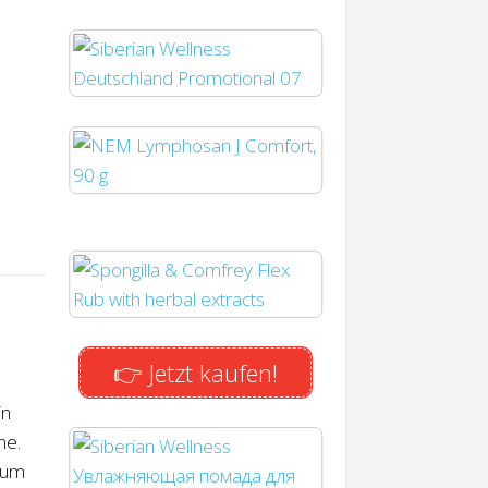
👉 Jetzt kaufen!
in
ne.
Raum