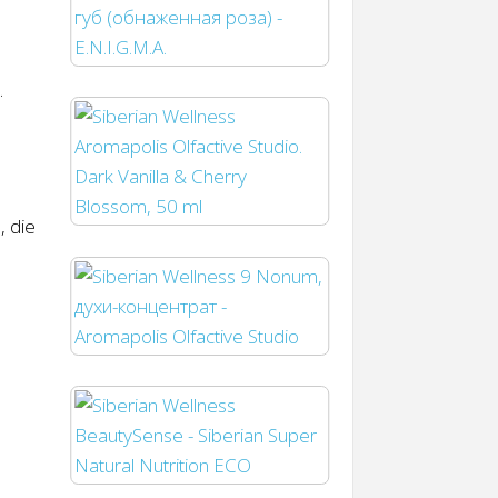
.
, die