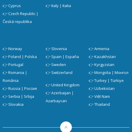
👉
Cyprus
👉
Italy | Italia
👉
Czech Republic |
Česká republika
👉
Norway
👉
Slovenia
👉
Armenia
👉
Poland | Polska
👉
Spain | España
👉
Kazakhstan
👉
Portugal
👉
Sweden
👉
Kyrgyzstan
👉
Romania |
👉
Switzerland
👉
Mongolia | Монгол
România
👉
Turkey | Türkiye
👉
United Kingdom
👉
Russia | Россия
👉
Uzbekistan
👉
Azerbaijan |
👉
Serbia | Srbija
👉
Việt Nam
Azərbaycan
👉
Slovakia
👉
Thailand