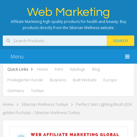
Web Marketing
Affiliate Marketing high-quality products for health and beauty. Buy
products directly from the Siberian Wellness website.
SEARCH
Menu
Quick Links
Home
Intro
Kataloge
Blog
Privilegierter Kunde
Business
Built Website
Europe
Germany
Türkiye
Home
Siberian Wellness Türkiye
Perfect Skin Lighting Blush (024
golden fuchsia) – Siberian Wellness Turkey