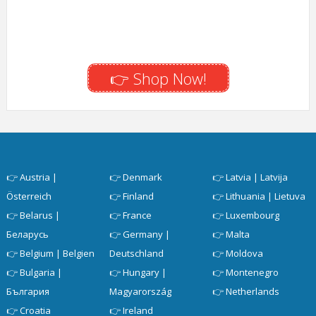
👉 Shop Now!
👉
Austria |
👉
Denmark
👉
Latvia | Latvija
Österreich
👉
Finland
👉
Lithuania | Lietuva
👉
Belarus |
👉
France
👉
Luxembourg
Беларусь
👉
Germany |
👉
Malta
👉
Belgium | Belgien
Deutschland
👉
Moldova
👉
Bulgaria |
👉
Hungary |
👉
Montenegro
България
Magyarország
👉
Netherlands
👉
Croatia
👉
Ireland