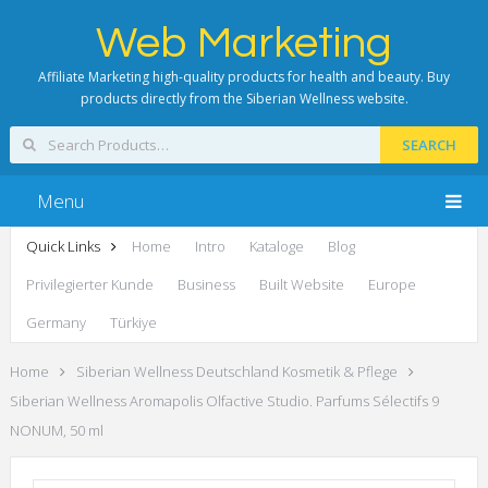
Web Marketing
Affiliate Marketing high-quality products for health and beauty. Buy
products directly from the Siberian Wellness website.
SEARCH
Menu
Quick Links
Home
Intro
Kataloge
Blog
Privilegierter Kunde
Business
Built Website
Europe
Germany
Türkiye
Home
Siberian Wellness Deutschland Kosmetik & Pflege
Siberian Wellness Aromapolis Olfactive Studio. Parfums Sélectifs 9
NONUM, 50 ml