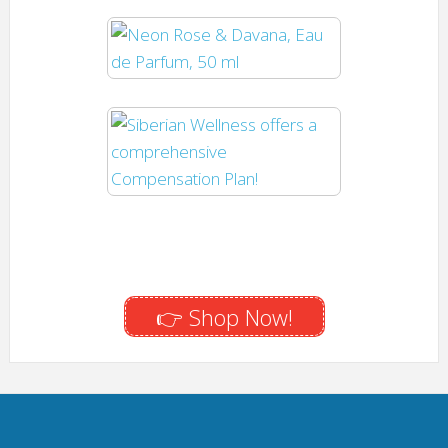
👉 Shop Now!
👉
Austria |
👉
Denmark
👉
Latvia | Latvija