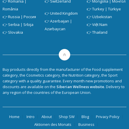
România
👉
Turkey | Türkiye
👉
United Kingdom
👉
Russia | Россия
👉
Uzbekistan
👉
Azerbaijan |
👉
Serbia | Srbija
👉
Việt Nam
Azərbaycan
👉
Slovakia
👉
Thailand
Buy products directly from the manufacturer of the Food supplement
category, the Cosmetics category, the Nutrition category, the Sport
category with a quality guarantee. Every month new promotions and
discounts are available on the
Siberian Wellness website
. Delivery to
any region of the countries of the European Union.
Home
Intro
About
Shop SW
Blog
Privacy Policy
Aktionen des Monats
Business
Siberian Wellness Compensation Plan
Youtube