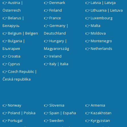
Österreich
👉
Finland
👉
Lithuania | Lietuva
👉
Belarus |
👉
France
👉
Luxembourg
Беларусь
👉
Germany |
👉
Malta
👉
Belgium | Belgien
Deutschland
👉
Moldova
👉
Bulgaria |
👉
Hungary |
👉
Montenegro
България
Magyarország
👉
Netherlands
👉
Croatia
👉
Ireland
👉
Cyprus
👉
Italy | Italia
👉
Czech Republic |
Česká republika
👉
Norway
👉
Slovenia
👉
Armenia
👉
Poland | Polska
👉
Spain | España
👉
Kazakhstan
👉
Portugal
👉
Sweden
👉
Kyrgyzstan
👉
Romania |
👉
Switzerland
👉
Mongolia | Монгол