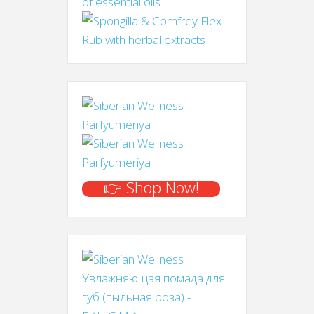
👉 Shop Now!