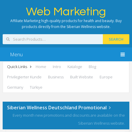
Web Marketing
Affiliate Marketing high-quality products for health and beauty. Buy
products directly from the Siberian Wellness website.
SEARCH
Menu
Quick Links
Home
Intro
Kataloge
Blog
Privilegierter Kunde
Business
Built Website
Europe
Germany
Türkiye
Siberian Wellness Deutschland Promotional
Every month new promotions and discounts are available on the
Siberian Wellness website.